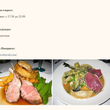
ан открыт:
но: с 17:30 до 22:00
 одежды:
атичная
в Интернете:
ancelotvail.com/