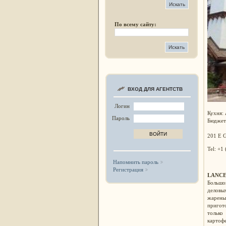
По всему сайту:
ВХОД ДЛЯ АГЕНТСТВ
Логин
Кухня:
Пароль
Бюджет
201 E G
Tel: +1
Напомнить пароль
Регистрация
LANC
Большо
деловы
жарены
пригото
только
картофе