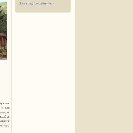
Все спецпредложения
кухню.
 и для
ьмары,
крабы,
товятся
енного