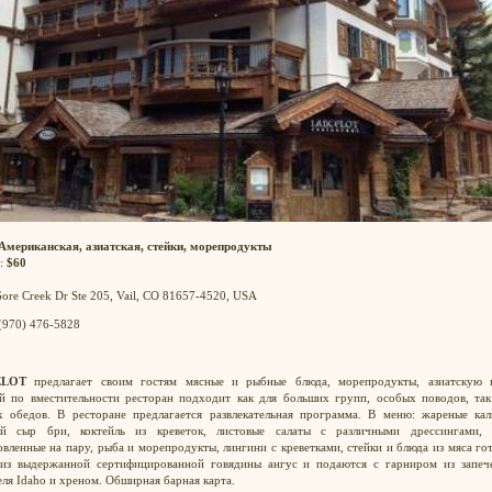
Американская, азиатская, стейки, морепродукты
:
$60
ore Creek Dr Ste 205, Vail, CO 81657-4520, USA
 (970) 476-5828
ELOT
предлагает своим гостям мясные и рыбные блюда, морепродукты, азиатскую 
й по вместительности ресторан подходит как для больших групп, особых поводов, так
х обедов. В ресторане предлагается развлекательная программа. В меню: жареные кал
й сыр бри, коктейль из креветок, листовые салаты с различными дрессингами, 
вленные на пару, рыба и морепродукты, лингини с креветками, стейки и блюда из мяса го
 из выдержанной сертифицированной говядины ангус и подаются с гарниром из запеч
ля Idaho и хреном. Обширная барная карта.