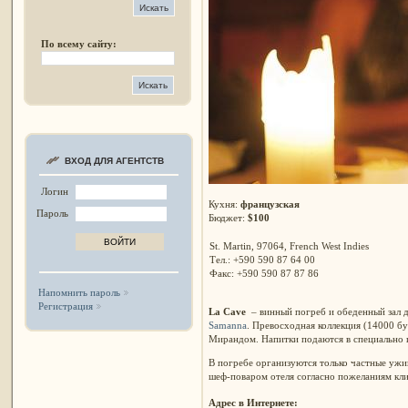
По всему сайту:
ВХОД ДЛЯ АГЕНТСТВ
Логин
Кухня:
французская
Пароль
Бюджет:
$100
St. Martin, 97064, French West Indies
Тел.: +590 590 87 64 00
Факс: +590 590 87 87 86
Напомнить пароль
Регистрация
La
Cave
– винный погреб и обеденный зал 
Samanna
. Превосходная коллекция (14000 б
Мирандом. Напитки подаются в специально 
В погребе организуются только частные ужи
шеф-поваром отеля согласно пожеланиям кли
Адрес в Интернете: