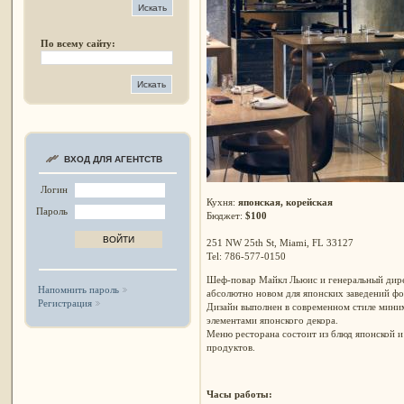
По всему сайту:
ВХОД ДЛЯ АГЕНТСТВ
Логин
Кухня:
японская, корейская
Пароль
Бюджет:
$100
251 NW 25th St, Miami, FL 33127
Tel: 786-577-0150
Шеф-повар Майкл Льюис и генеральный дире
Напомнить пароль
абсолютно новом для японских заведений фо
Регистрация
Дизайн выполнен в современном стиле миним
элементами японского декора.
Меню ресторана состоит из блюд японской и
продуктов.
Часы работы: