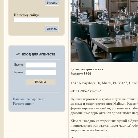
По всему сайту:
ВХОД ДЛЯ АГЕНТСТВ
Логин
Кухня:
американская
Пароль
Бюджет:
$300
1737 N Bayshore Dr, Miami, FL 33132, United
tel: +1 305-239-2523
Лучшие королевские крабы и лучшие стейки в
Напомнить пароль
модных и ярких ресторанов Майами. Классич
Регистрация
ферментированные стейки, роскошные крабы
драгоценные дары океанов дополняются нео
Klaw занял одно из старейших зданий в Эджв
и занимает все три этажа, имеет частный об
видами на залив Бискейн.
Партнерство с лучшими винными и шампанск