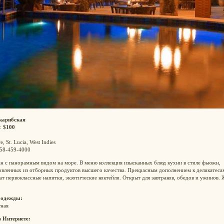
карибская
:
$100
e, St. Lucia, West Indies
758-459-4000
н с панорамным видом на море. В меню коллекция изысканных блюд кухни в стиле фьюжн,
овленных из отборных продуктов высшего качества. Прекрасным дополнением к деликатеса
т первоклассные напитки, экзотические коктейли. Открыт для завтраков, обедов и ужинов. 
 одежды:
тная
в Интернете: