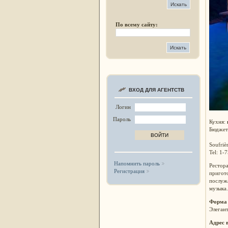
По всему сайту:
ВХОД ДЛЯ АГЕНТСТВ
Логин
Пароль
Кухня:
Бюджет
Soufrièr
Tel: 1-
Напомнить пароль
Рестора
Регистрация
пригот
послужа
музыка.
Форма
Элеган
Адрес 