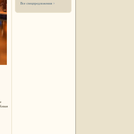
Все спецпредложения
м
Живая