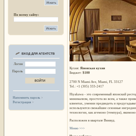
По всему сайту:
ВХОД ДЛЯ АГЕНТСТВ
Логин
Кухня:
Японская кухня
Пароль
Бюджет:
$100
2700 N Miami Ave, Miami, FL 33127
Tel.: +1 (305) 333-2417
Hiyakawa - это современный японский ресто
Напомнить пароль
минимализм, простота во всем, а также прив
Регистрация
клиентах, умении предвидеть и предугадыва
используются свежайшие сезонные ингредиен
технологии, как агемоно (темпура), якимоно
Расположен в квартале Винвуд.
Меню >>>
Часы работы: