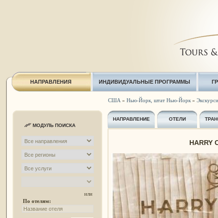
НАПРАВЛЕНИЯ
ИНДИВИДУАЛЬНЫЕ ПРОГРАММЫ
Г
США
»
Нью-Йорк, штат Нью-Йорк
»
Экскурси
НАПРАВЛЕНИЕ
ОТЕЛИ
ТРАН
МОДУЛЬ ПОИСКА
HARRY C
или
По отелям: