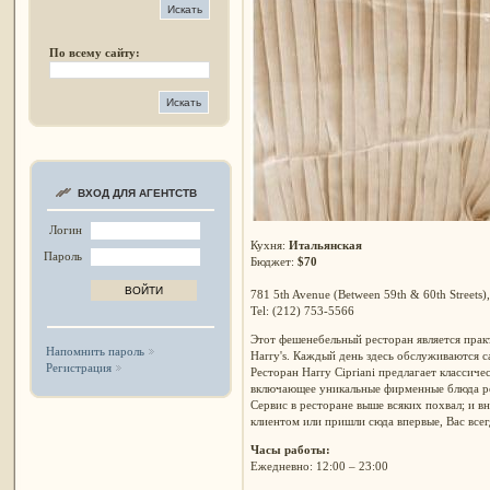
По всему сайту:
ВХОД ДЛЯ АГЕНТСТВ
Логин
Кухня:
Итальянская
Пароль
Бюджет:
$70
781 5th Avenue (Between 59th & 60th Streets
Tel: (212) 753-5566
Этот фешенебельный ресторан является прак
Напомнить пароль
Harry's. Каждый день здесь обслуживаются с
Регистрация
Ресторан Harry Cipriani предлагает классичес
включающее уникальные фирменные блюда рес
Сервис в ресторане выше всяких похвал; и в
клиентом или пришли сюда впервые, Вас всег
Часы работы:
Ежедневно: 12:00 – 23:00