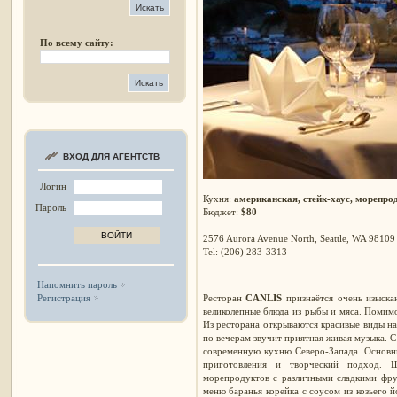
По всему сайту:
ВХОД ДЛЯ АГЕНТСТВ
Логин
Кухня:
американская, стейк-хаус, морепро
Пароль
Бюджет:
$80
2576 Aurora Avenue North, Seattle, WA 98109
Tel: (206) 283-3313
Напомнить пароль
Ресторан
CANLIS
признаётся очень изыска
Регистрация
великолепные блюда из рыбы и мяса. Помимо
Из ресторана открываются красивые виды н
по вечерам звучит приятная живая музыка. С
современную кухню Северо-Запада. Основны
приготовления и творческий подход. 
морепродуктов с различными сладкими фр
меню баранья корейка с соусом из козьего 