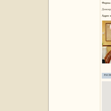
Форма
Демокр
Адрес 
РАСП