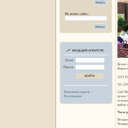
По всему сайту:
ВХОД ДЛЯ АГЕНТСТВ
Логин
Кухня:
Пароль
Бюджет
3251 Pr
Tel: (2
Café Mi
Напомнить пароль
кухни.
Регистрация
из море
выбор и
Часы р
Воскрес
Четверг