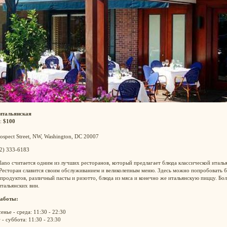
итальянская
:
$100
ospect Street, NW, Washington, DC 20007
02) 333-6183
lano считается одним из лучших ресторанов, который предлагает блюда классической италь
 Ресторан славится своим обслуживанием и великолепным меню. Здесь можно попробовать 
продуктов, различный пасты и ризотто, блюда из мяса и конечно же итальянскую пиццу. Бо
тальянских вин.
аботы:
енье - среда: 11:30 - 22:30
 - суббота: 11:30 - 23:30