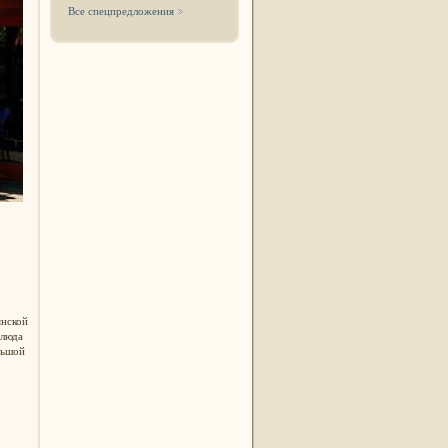
Все спецпредложения
янской
блюда
льшой