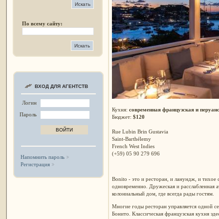
По всему сайту:
ВХОД ДЛЯ АГЕНТСТВ
Логин
Кухня:
современная французская и перуан
Пароль
Бюджет:
$120
Rue Lubin Brin Gustavia
Saint-Barthélemy
French West Indies
(+59) 05 90 279 696
Напомнить пароль
Регистрация
Bonito - это и ресторан, и ланундж, и тихое
одновременно. Дружеская и расслабленная а
колониальный дом, где всегда рады гостям.
Многие годы ресторан управляется одной с
Бонито. Классическая французская кухня здес