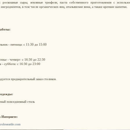
к: роскошные сыры, земляные трюфели, паста собственного приготовления с использо
ингредиентов, в том числе органических яиц, итальянские вина, а также крепкие напитки.
аботы:
ьник - пятница: с 11:30 до 15:00
енье - четверг: с 16:30 до 22:30
 - суббота: с 16:30 до 23:00
дуется предварительный заказ столиков.
 одежды:
тный повседневный стиль
в Интернете:
aroloseattle.com