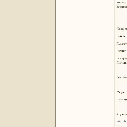
закусо
лучших 
Часы р
Lunch
Понедел
Dinner
Воскрес
Пятница
Рекомен
Форма
Элеган
Адрес 
http://b