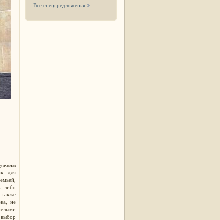
Все спецпредложения
кружены
ак для
емьей,
х, либо
 также
ка, не
 белыми
 выбор