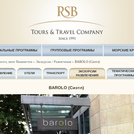
АЛЬНЫЕ ПРОГРАММЫ
ГРУППОВЫЕ ПРОГРАММЫ
МОРСКИЕ К
иэтл, штат Вашингтон
»
Экскурсии / Развлечения
» BAROLO (Сиэтл)
ТЕМАТИЧЕСК
ЭКСКУРСИИ
АВЛЕНИЕ
ОТЕЛИ
ТРАНСПОРТ
РАЗВЛЕЧЕНИЯ
ПРОГРАММ
BAROLO (Сиэтл)