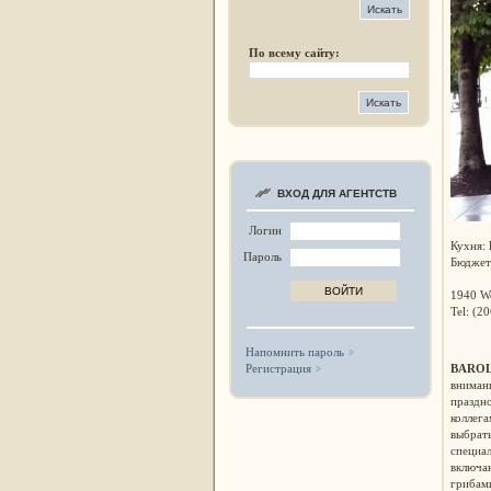
По всему сайту:
ВХОД ДЛЯ АГЕНТСТВ
Логин
Кухня:
Пароль
Бюджет
1940 We
Tel: (2
Напомнить пароль
BARO
Регистрация
вниман
праздн
коллег
выбрат
специа
включаю
грибам