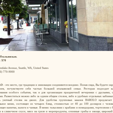
Итальянская.
:
$70
stlake Avenue, Seattle, WA, United States
06) 770-9000
LO
- это место, где традиции и инновации соединяются воедино. Попав сюда, Вы будете о
ием, почувствуете себя частью большой итальянской семьи. Ресторан подходит к
ования особого события, так и для организации праздничной вечеринки с друзьями, с
ами. Разместиться можно либо за одним общим столом, либо в удобных отдельных кабинка
ь уютный столик на двоих. Для удобства групповых заказов BAROLO предлагает
льное меню, состоящее из четырех блюд, стоимостью от 40 до 100 долларов с челове
щее напитки, налоги и чаевые. В меню: тальолини с крабами и помидорами, тортеллони с
и в сливочном соусе, мясо на гриле и морепродукты, сезонные грибы и овощи; широкий