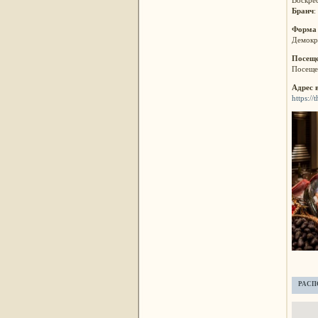
Бранч
:
Форма
Демокр
Посеще
Посещен
Адрес 
https:/
РАСП