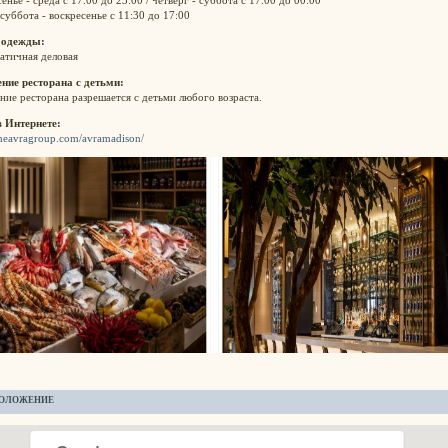
 суббота - воскресенье с 11:30 до 17:00
 одежды:
атичная деловая
ние ресторана с детьми:
ие ресторана разрешается с детьми любого возраста.
в Интернете:
/theavragroup.com/avramadison/
ОЛОЖЕНИЕ