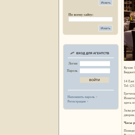
По всему сайту:
ВХОД ДЛЯ АГЕНТСТВ
Логин
Кухня:
Пароль
Бюджет
14 East
Tel: (2
Греческ
Напомнить пароль
Ионичес
Регистрация
здесь и
Залы ре
дворик
Часы р
Понедел
Воскрес