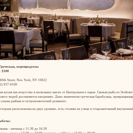
Греческая, морепродукты
:
$100
 60th Street, New York, NY 10022
12) 937-0100
ая кухня как искусство в нескольких шагах от Центрального парка. Свежая рыба из Эгейског
кого морей доставляется ежедневно. Даже знаменитая греческая барабулька, превращающа
з ужина рыбака в гастрономический деликатес.
сторана расположены на двух уровнях, есть столики на улице и очаровательный внутренни
.
аботы:
ьник - пятница с 11:30 до 16:30
енье - среда с 17:00 до 23:00 / четверг - суббота с 17:00 до 00:00