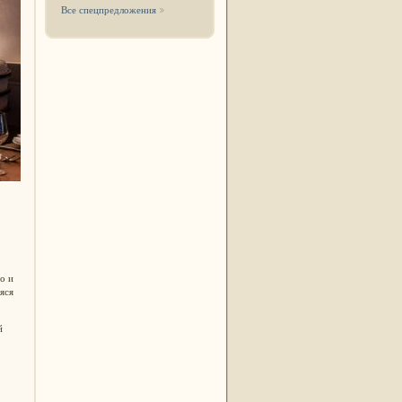
Все спецпредложения
о и
яся
й