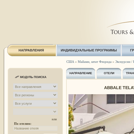
НАПРАВЛЕНИЯ
ИНДИВИДУАЛЬНЫЕ ПРОГРАММЫ
Г
США
»
Майами, штат Флорида
»
Экскурсии / 
НАПРАВЛЕНИЕ
ОТЕЛИ
ТРАН
МОДУЛЬ ПОИСКА
ABBALE TELAV
или
По отелям: