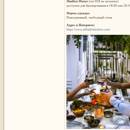
Shabbat Dinner
(от 95$ на человека)
доступен для бронирования в 18:00 или 20:3
Форма одежды:
Повседневный, свободный стиль
Адрес в Интернете:
https://www.abbatlvkitchen.com/