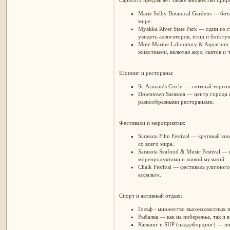
Marie Selby Botanical Gardens — бо
мире.
Myakka River State Park — один из 
увидеть аллигаторов, птиц и богату
Mote Marine Laboratory & Aquarium
животными, включая акул, скатов и 
Шопинг и рестораны:
St. Armands Circle — элитный торго
Downtown Sarasota — центр города 
разнообразными ресторанами.
Фестивали и мероприятия:
Sarasota Film Festival — крупный к
со всего мира.
Sarasota Seafood & Music Festival 
морепродуктами и живой музыкой.
Chalk Festival — фестиваль уличног
асфальте.
Спорт и активный отдых:
Гольф - множество высококлассных п
Рыбалка — как на побережье, так и 
Каякинг и SUP (паддлбординг) — по