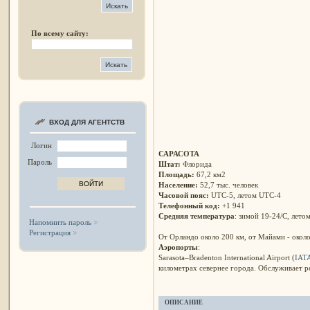
По всему сайту:
ВХОД ДЛЯ АГЕНТСТВ
Логин
САРАСОТА
Пароль
Штат:
Флорида
Площадь:
67,2 км2
Население:
52,7 тыс. человек
Часовой пояс:
UTC-5, летом UTC-4
Телефонный код:
+1 941
Средняя температура
: зимой 19-24/C, лето
Напомнить пароль
Регистрация
От Орландо около 200 км, от Майами - окол
Аэропорты
:
Sarasota–Bradenton International Airport (
IAT
километрах севернее города. Обслуживает 
ОПИСАНИЕ