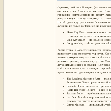
Сарасота, небольшой город (население ко
американцу как "самое красивое место" в
городских конгломераций на берегу Мекс
репутацию центра искусства, отдыха и эли
Гостей здесь ждут роскошные белоснежные
лучшими не только во Флориде, но и вооб
Siesta Key Beach — один из самых и
из кварца, что делает его прохладн
Lido Key Beach — прекрасное место 
Longboat Key — более уединённый п
Кроме этого, в Сарасоте множество разноо
привлекает сюда множество туристов. Свое
человеку, открывшему эти пляжи публике -
развитие приглянувшегося ему уголка Фло
двухсотмиллионного состояния. Искусство 
собрал внушительную коллекцию европей
представлена сегодня в городском музее из
The Ringling Museum of Art — глав
Ринглингом. Здесь представлена бог
Sarasota Opera House — исторически
Asolo Repertory Theatre — один из
Sarasota Ballet — профессиональная
Ca' d'Zan Mansion — роскошный осо
отражает богатство и экстравагантн
Circus Museum — уникальный музей,
Сарасота предлагает также множество прир