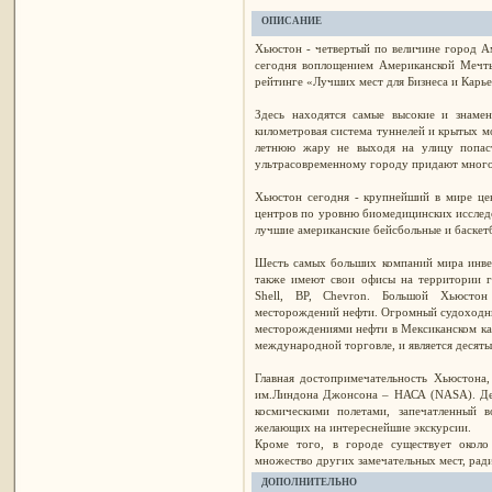
ОПИСАНИЕ
Хьюстон - четвертый по величине город А
сегодня воплощением Американской Мечты
рейтинге «Лучших мест для Бизнеса и Карь
Здесь находятся cамые высокие и знаме
километровая система туннелей и крытых мо
летнюю жару не выходя на улицу попаст
ультрасовременному городу придают много
Хьюстон сегодня - крупнейший в мире це
центров по уровню биомедицинских исслед
лучшие американские бейсбольные и баскет
Шесть самых больших компаний мира инвес
также имеют свои офисы на территории гор
Shell, BP, Chevron. Большой Хьюсто
месторождений нефти. Огромный судоходный
месторождениями нефти в Мексиканском ка
международной торговле, и является десяты
Главная достопримечательность Хьюстона,
им.Линдона Джонсона – НАСА (NASA). Дей
космическими полетами, запечатленный 
желающих на интереснейшие экскурсии.
Кроме того, в городе существует около
множество других замечательных мест, ради
ДОПОЛНИТЕЛЬНО