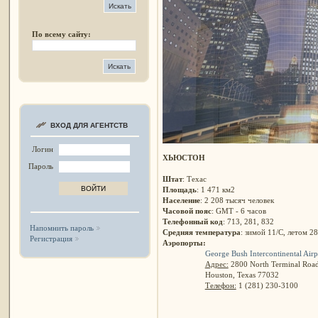
По всему сайту:
ВХОД ДЛЯ АГЕНТСТВ
Логин
ХЬЮСТОН
Пароль
Штат
: Техас
Площадь
: 1 471 км2
Население
: 2 208 тысяч человек
Часовой пояс
: GMT - 6 часов
Телефонный код
: 713, 281, 832
Напомнить пароль
Средняя температура
: зимой 11/C, летом 28
Регистрация
Аэропорты:
George Bush Intercontinental Air
Адрес:
2800 North Terminal Road
Houston, Texas 77032
Телефон:
1 (281) 230-3100