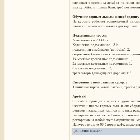
пятницам с середины декабря по конец ма
между Вейлом и Бивер Крик требуют номин
Обучение горным лыжам и сноубордингу
На курорте работает горнолыжный детский
школа горнолыжного катания для взрослых. 
Подъемники и трассы
Зона катания – 2 141 га
Количество подъемников - 31:
подъемники с кабинами (gondolas): 2,
скоростные 4х-местные кресельные подъемн
4х-местные кресельные подъемники: 1,
3х-местные кресельные подъемники: 1,
бугельные подъемники: 3,
травелаторы (движущиеся дорожки): 6
Спортивные возможности курорта.
Теннисные корты, каток, бассейн, трассы дл
Après ski
Способов проводить время с удовольстви
известной школы горных лыж и сноуборда 
центров, изысканных ужинов и ночных разв
Рестораны на склонах в Вейле в основном
ресторанов на любой вкус: американские, ме
На курорте около 60 баров и кафе, дискоте
ДОПОЛНИТЕЛЬНО