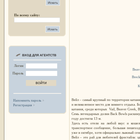
По всему сайту:
ВХОД ДЛЯ АГЕНТСТВ
Логин
Beav
Пароль
Brec
K
Вейл – самый крупный по территории катан
Напомнить пароль
и великолепное место для зимнего отдыха. Б
Регистрация
катания, среди которых Vail, Beaver Creek, B
Семь легендарных долин Back Bowls раскину
году достигла 13 м.
Здесь есть отели на любой вкус и кошел
транспортное сообщение, большая пешеходна
уже в октябре, хотя официально лыжный сезо
Вейл – это рай для любителей фристайла: з