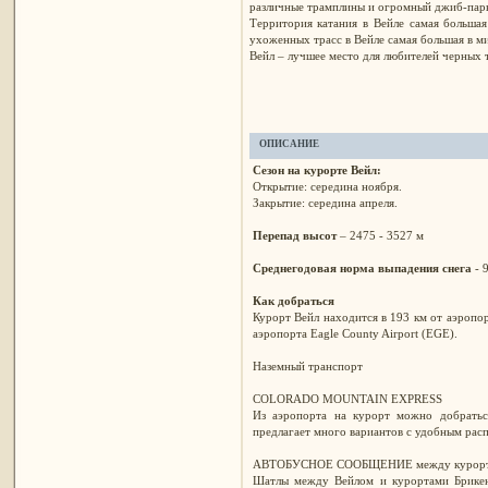
различные трамплины и огромный джиб-пар
Территория катания в Вейле самая больша
ухоженных трасс в Вейле самая большая в м
Вейл – лучшее место для любителей черных т
ОПИСАНИЕ
Сезон на курорте Вейл:
Открытие: середина ноября.
Закрытие: середина апреля.
Перепад высот
– 2475 - 3527 м
Среднегодовая норма выпадения снега
- 
Как добраться
Курорт Вейл находится в 193 км от аэропорт
аэропорта Eagle County Airport (EGE).
Наземный транспорт
COLORADO MOUNTAIN EXPRESS
Из аэропорта на курорт можно добраться
предлагает много вариантов с удобным рас
АВТОБУСНОЕ СООБЩЕНИЕ между курорт
Шатлы между Вейлом и курортами Брикен