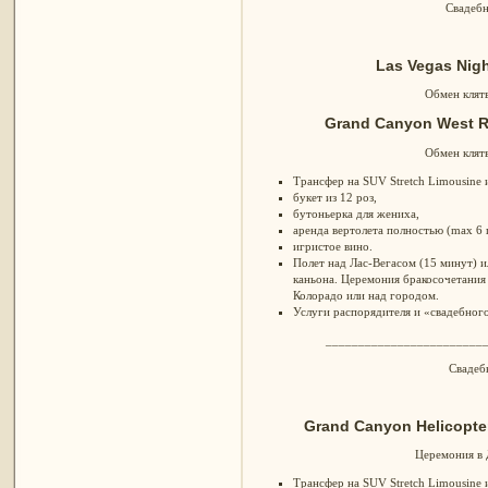
Свадебн
Las Vegas Nigh
Обмен клятв
Grand Canyon West R
Обмен клят
Трансфер на SUV Stretch Limousine и
букет из 12 роз,
бутоньерка для жениха,
аренда вертолета полностью (max 6 
игристое вино.
Полет над Лас-Вегасом (15 минут) и
каньона. Церемония бракосочетания 
Колорадо или над городом.
Услуги распорядителя и «свадебног
________________________
Свадеб
Grand Canyon Helicopter
Церемония в 
Трансфер на SUV Stretch Limousine и