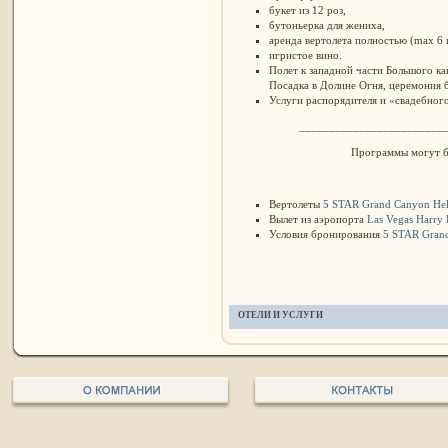
букет из 12 роз,
бутоньерка для жениха,
аренда вертолета полностью (max 6 
игристое вино.
Полет к западной части Большого ка
Посадка в Долине Огня, церемония 
Услуги распорядителя и «свадебног
________________________
Программы могут б
Вертолеты
5 STAR Grand Canyon Heli
Вылет из аэропорта
Las Vegas Harry R
Условия бронирования
5 STAR Grand
ОТЕЛИ И УСЛУГИ