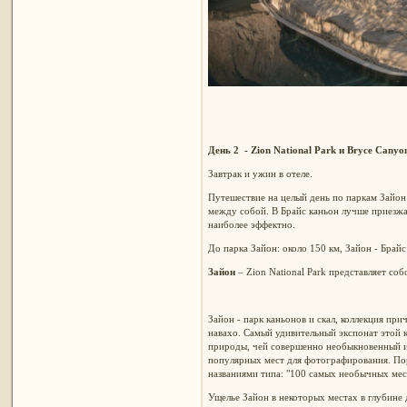
День 2 - Zion National Park и Bryce Canyo
Завтрак и ужин в отеле.
Путешествие на целый день по паркам Зайон
между собой. В Брайс каньон лучше приезжат
наиболее эффектно.
До парка Зайон: около 150 км, Зайон - Брайс:
Зайон
– Zion National Park представляет со
Зайон - парк каньонов и скал, коллекция пр
навахо. Cамый удивительный экспонат этой к
природы, чей совершенно необыкновенный и 
популярных мест для фотографирования. По
названиями типа: "100 самых необычных мест
Ущелье Зайон в некоторых местах в глубине 