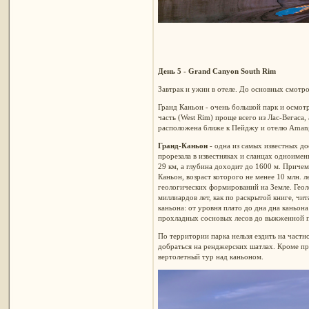
День 5 - Grand Canyon South Rim
Завтрак и ужин в отеле. До основных смотр
Гранд Каньон - очень большой парк и осмотр
часть (West Rim) проще всего из Лас-Вегаса,
расположена ближе к Пейджу и отелю Amangi
Гранд-Каньон
- одна из самых известных д
прорезала в известняках и сланцах одноимен
29 км, а глубина доходит до 1600 м. Причем
Каньон, возраст которого не менее 10 млн. 
геологических формирований на Земле. Геол
миллиардов лет, как по раскрытой книге, чи
каньона: от уровня плато до дна дна каньона
прохладных сосновых лесов до выжженной 
По территории парка нельзя ездить на частн
добраться на ренджерских шатлах. Кроме пр
вертолетный тур над каньоном.