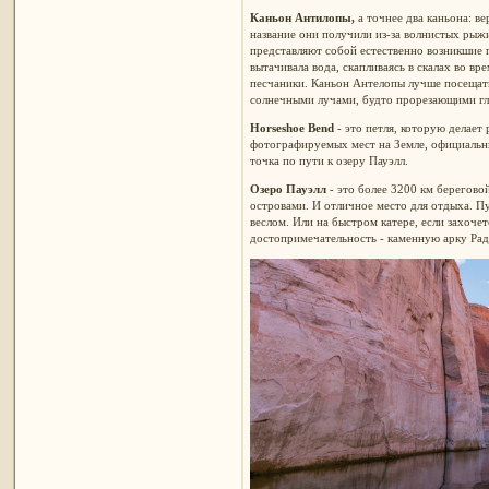
Каньон Антилопы,
а точнее два каньона: в
название они получили из-за волнистых ры
представляют собой естественно возникшие 
вытачивала вода, скапливаясь в скалах во вр
песчаники. Каньон Антелопы лучше посещать
солнечными лучами, будто прорезающими гл
Horseshoe Bend
- это петля, которую делает 
фотографируемых мест на Земле, официальны
точка по пути к озеру Пауэлл.
Озеро Пауэлл
- это более 3200 км берегово
островами. И отличное место для отдыха. Пу
веслом. Или на быстром катере, если захоч
достопримечательность - каменную арку Ра