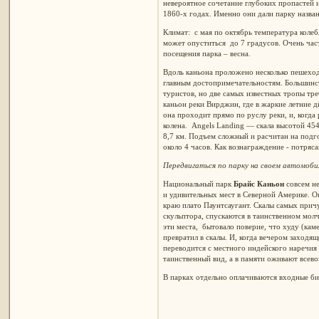
невероятное сочетание глубоких пропастей 
1860-х годах. Именно они дали парку назван
Климат: с мая по октябрь температура колеб
может опуститься до 7 градусов. Очень час
посещения парка – весна.
Вдоль каньона проложено несколько пешехо
главным достопримечательностям. Большинс
туристов, но две самых известных тропы тр
каньон реки Вирджин, где в жаркие летние д
она проходит прямо по руслу реки, и, когд
колена. Angels Landing — скала высотой 45
8,7 км. Подъем сложный и расчитан на подг
около 4 часов. Как вознаграждение - потр
Передвигаться по парку на своем автомобил
Национальный парк
Брайс Каньон
совсем не
и удивительных мест в Северной Америке. О
краю плато Паунтсаугант. Скалы самых прич
скульптора, спускаются в таинственном мол
эти места, бытовало поверие, что худу (кам
превратил в скалы. И, когда вечером заходя
переводится с местного индейского наречия 
таинственный вид, а в памяти оживают всев
В парках отдельно оплачиваются входные би