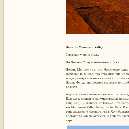
День 3 - Monument Valley
Завтрак и ужин в отеле.
До Долины Монументов около 200 км.
Долина Монументов - это, безусловно, одна
ковбоев и индейцев, про отважных пионеро
всегда разворачиваются на фоне этих скал: 
Джона Форда, проносятся красивые автомоби
роликов...
А для суровых геологов - это всего лишь сл
Колорадо, имеющие монументальные формы и
например). Для индейцев Навахо - это часть
как Monument Valley Navajo Tribal Park. И в
сопровождение местного гида. Хотя большая
достопримечательностиможно увидеть вдоль
парк.