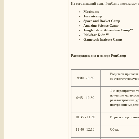
На сегодняшний день FunCamp предлагает де
Magicamp
Jurassicamp
Space and Rocket Camp
Amazing Science Camp
Jungle Island Adventure Camp™
Idol/Star Kidz ™
Gametech Institute Camp
Распорядок дня в лагере
FunCamp
Родители привозят 
9:00 - 9:30
соответствующую г
1-е мероприятие т
изучение магическо
9:45 - 10:30
ракетостроения, ур
построение модели 
10:35 - 11:30
Игры и спортивные
11:40- 12:15
Обед.