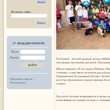
По всему сайту:
ВХОД ДЛЯ АГЕНТСТВ
Логин
Пароль
FunCamp® - детский дневной лагерь в Майам
обучающие программы для детей. Программ
Школа открылась 20 лет назад в Майами, Фло
учеников, а сама школа заслужила ряд награ
Американской Ассоциацией Детских Лагерей 
Напомнить пароль
качества образования и предоставление без
Регистрация
и науки.
Для детей, которые возвращаются в лагерь к
позволяющая им узнавать больше и совершен