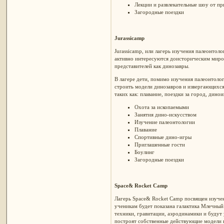
Лекции и развлекательные шоу от п
Загородные поездки
Jurassicamp
Jurassicamp, или лагерь изучения палеонтолог
активно интересуются доисторическим миро
представителей как динозавры.
В лагере дети, помимо изучения палеонтоло
строить модели динозавров и извергающихся 
таких как: плавание, поездки за город, дино
Охота за ископаемыми
Занятия дино-искусством
Изучение палеонтологии
Плавание
Спортивные дино-игры
Приглашенные гости
Боулинг
Загородные поездки
Space& Rocket Camp
Лагерь Space& Rocket Camp посвящен изучени
ученикам будет показана галактика Млечный
техники, гравитации, аэродинамики и будут 
построят собственные действующие модели к