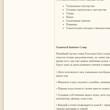
Театральное мастерство
Техника сценического мастерства
Танцы
Пение
Спортивные занятия
Плавание
Тематические поездки и внеклассные
Gametech
Institute
Camp
Новейший лагерь семьи Funcamps был создан д
игры не только как развлечение, но также к
время того, как они заняты любимым делом.
будут день за днем развивать умения и нав
• Дети используют свое уникальное воображ
видео-игр
• Введение в курс игрового дизайна, анимац
• Парные игры помогут детям завести новых
• Создавая собственные видео-игры, дети из
математику, физику, искусство
• Каждый ученик возвращается домой с заве
своими друзьями и семьей