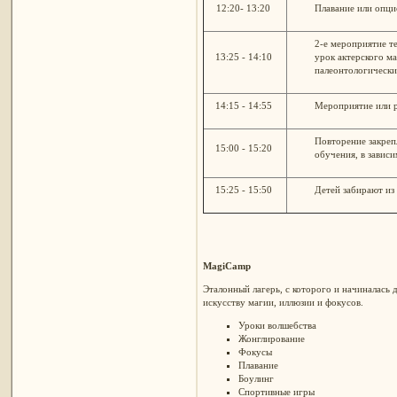
12:20- 13:20
Плавание или опци
2-е мероприятие т
13:25 - 14:10
урок актерского м
палеонтологические
14:15 - 14:55
Мероприятие или р
Повторение закреп
15:00 - 15:20
обучения, в завис
15:25 - 15:50
Детей забирают из
MagiCamp
Эталонный лагерь, с которого и начиналась 
искусству магии, иллюзии и фокусов.
Уроки волшебства
Жонглирование
Фокусы
Плавание
Боулинг
Спортивные игры