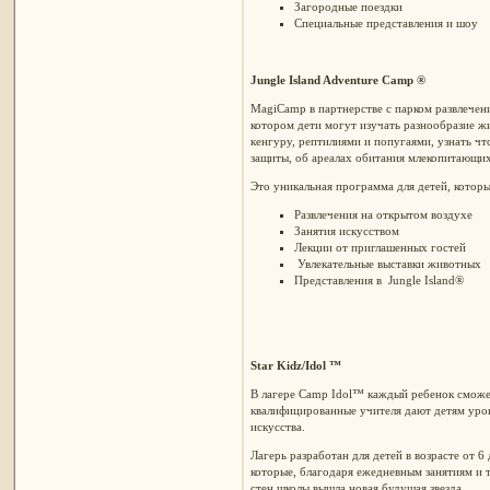
Загородные поездки
Специальные представления и шоу
Jungle Island Adventure Camp ®
MagiCamp в партнерстве с парком развлечени
котором дети могут изучать разнообразие ж
кенгуру, рептилиями и попугаями, узнать ч
защиты, об ареалах обитания млекопитающих
Это уникальная программа для детей, котор
Развлечения на открытом воздухе
Занятия искусством
Лекции от приглашенных гостей
Увлекательные выставки животных
Представления в Jungle Island®
Star Kidz
/
Idol ™
В лагере Camp Idol™ каждый ребенок сможет
квалифицированные учителя дают детям уроки
искусства.
Лагерь разработан для детей в возрасте от 6
которые, благодаря ежедневным занятиям и 
стен школы вышла новая будущая звезда.