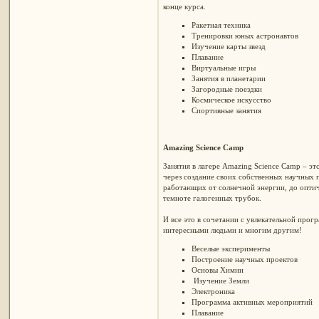
конце курса.
Ракетная техника
Тренировки юных астронавтов
Изучение карты звезд
Плавание
Виртуальные игры
Занятия в планетарии
Загородные поездки
Космическое искусство
Спортивные занятия
Amazing Science Camp
Занятия в лагере Amazing Science Camp – эт
через создание своих собственных научных п
работающих от солнечной энергии, до оптич
темноте галогенных трубок.
И все это в сочетании с увлекательной про
интересными людьми и многим другим!
Веселые эксперименты
Построение научных проектов
Основы Химии
Изучение Земли
Электроника
Программа активных мероприятий
Плавание