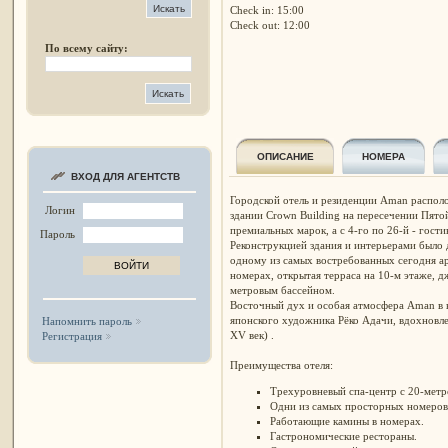
Check in: 15:00
Check out: 12:00
По всему сайту:
ОПИСАНИЕ
НОМЕРА
ВХОД ДЛЯ АГЕНТСТВ
Городской отель и резиденции Aman распол
Логин
здании Crown Building на пересечении Пято
премиальных марок, а с 4-го по 26-й - гост
Пароль
Реконструкцией здания и интерьерами было 
одному из самых востребованных сегодня а
номерах, открытая терраса на 10-м этаже, д
метровым бассейном.
Восточный дух и особая атмосфера Aman в 
японского художника Рёко Адачи, вдохновл
Напомнить пароль
XV век) .
Регистрация
Преимущества отеля:
Трехуровневый спа-центр с 20-метр
Одни из самых просторных номеров
Работающие камины в номерах.
Гастрономические рестораны.