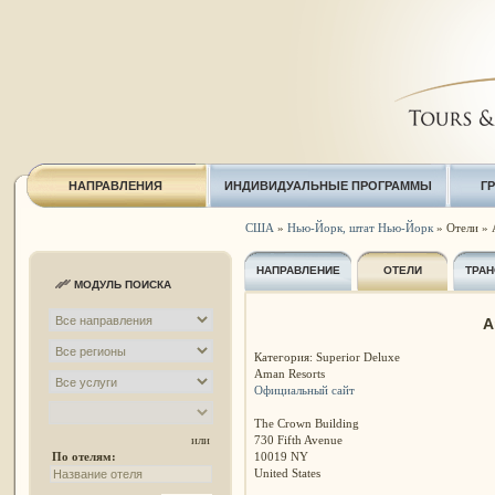
НАПРАВЛЕНИЯ
ИНДИВИДУАЛЬНЫЕ ПРОГРАММЫ
Г
США
»
Нью-Йорк, штат Нью-Йорк
» Отели »
НАПРАВЛЕНИЕ
ОТЕЛИ
ТРАН
МОДУЛЬ ПОИСКА
A
Категория: Superior Deluxe
Aman Resorts
Официальный сайт
The Crown Building
730 Fifth Avenue
или
10019 NY
По отелям:
United States