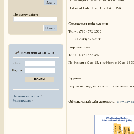
Dulles Airport Access Road, Washington,
District of Columbia, DC 20041, USA
По всему сайту:
Справочная информация:
Tel: +1 (703) 572-2536
+1 (703) 572-2537
Бюро находок:
ВХОД ДЛЯ АГЕНТСТВ
Tel: +1 (703) 572-8479
По будням с 9 до 15, в субботу с 10 до 14 30
Логин
Пароль
Курение:
Разрешено снаружи главного терминала и в 
Напомнить пароль
Регистрация
www.mwaa.c
Официальный сайт аэропорта: