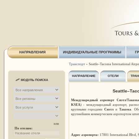
НАПРАВЛЕНИЯ
ИНДИВИДУАЛЬНЫЕ ПРОГРАММЫ
Г
Транспорт
» Seattle–Tacoma International Airpo
НАПРАВЛЕНИЕ
ОТЕЛИ
ТРАН
МОДУЛЬ ПОИСКА
Seattle–Taco
Международный аэропорт Сиэтл/Таком
KSEA
) - международный аэропорт, расп
крупными городами
Сиэтл
и
Такома
. Об
крупнейшим коммерческим аэропортом шта
или
По отелям:
Адрес аэропорта:
17801 International Blvd,