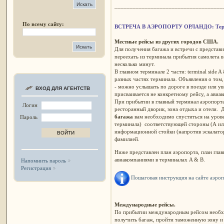
____________________________________
По всему сайту:
ВСТРЕЧА В АЭРОПОРТУ ОРЛАНДО: Тер
Местные рейсы из других городов США.
Для получения багажа и встречи с представ
переехать из терминала прибытия самолета в
несколько минут.
В главном терминале 2 части: terminal side A
разных частях терминала. Объявления о том,
- можно услышать по дороге в поезде или ув
ВХОД ДЛЯ АГЕНТСТВ
присваивается не конкретному рейсу, а авиа
При прибытии в главный терминал аэропорта
Логин
ресторанный дворик, зона отдыха и отели. 
багажа
вам необходимо спуститься на урове
Пароль
терминала)
соответствующей стороны (А или 
информационной стойки (напротив эскалатор
фамилией.
Ниже представлен план аэропорта, план гла
авиакомпаниями в терминалах A & B.
Напомнить пароль
Регистрация
Пошаговая инструкция на сайте аэро
Международные рейсы.
По прибытии международным рейсом необхо
получить багаж, пройти таможенную зону и т