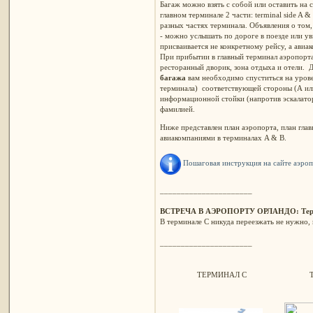
Багаж можно взять с собой или оставить на 
главном терминале 2 части: terminal side A &
разных частях терминала. Объявления о том,
- можно услышать по дороге в поезде или ув
присваивается не конкретному рейсу, а авиа
При прибытии в главный терминал аэропорта
ресторанный дворик, зона отдыха и отели. 
багажа
вам необходимо спуститься на урове
терминала) соответствующей стороны (А или
информационной стойки (напротив эскалатор
фамилией.
Ниже представлен план аэропорта, план гла
авиакомпаниями в терминалах A & B.
Пошаговая инструкция на сайте аэро
______________________
ВСТРЕЧА В АЭРОПОРТУ ОРЛАНДО: Тер
В терминале С никуда переезжать не нужно,
______________________
ТЕРМИНАЛ С
Т