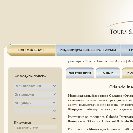
НАПРАВЛЕНИЯ
ИНДИВИДУАЛЬНЫЕ ПРОГРАММЫ
Г
Транспорт
» Orlando International Airport (MC
НАПРАВЛЕНИЕ
ОТЕЛИ
ТРАН
МОДУЛЬ ПОИСКА
Orlando Int
Международный аэропорт Орландо
(
Orlan
из основных коммерческих гражданских а
десяти километрах к юго-востоку от цен
Флориды
по объёму пассажирских перевозок 
Расстояние от аэропорта
Orlando Internati
или
Resort
около 33 км. До
Universal Orlando Re
По отелям:
Расстояние от
Майами
до
Орландо
— 385 