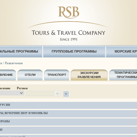
АЛЬНЫЕ ПРОГРАММЫ
ГРУППОВЫЕ ПРОГРАММЫ
МОРСКИЕ К
и / Развлечения
ТЕМАТИЧЕСК
ЭКСКУРСИИ
АВЛЕНИЕ
ОТЕЛИ
ТРАНСПОРТ
РАЗВЛЕЧЕНИЯ
ПРОГРАММ
авление Регион
УРСИИ
РЫ, ВЕЧЕРНИЕ ШОУ И МЮЗИКЛЫ
ОРАНЫ
БЫ