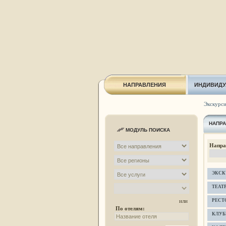
НАПРАВЛЕНИЯ
ИНДИВИДУ
Экскурси
НАПР
МОДУЛЬ ПОИСКА
Напр
ЭКСК
ТЕАТ
РЕСТ
или
По отелям:
КЛУ