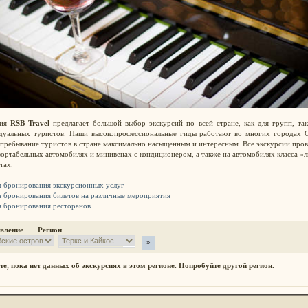
ния
RSB Travel
предлагает большой выбор экскурсий по всей стране, как для групп, так
дуальных туристов. Наши высокопрофессиональные гиды работают во многих городах
 пребывание туристов в стране максимально насыщенным и интересным. Все экскурсии про
ортабельных автомобилях и минивенах с кондиционером, а также на автомобилях класса «
тах.
я бронирования экскурсионных услуг
я бронирования билетов на различные мероприятия
я бронирования ресторанов
авление Регион
те, пока нет данных об экскурсиях в этом регионе. Попробуйте другой регион.