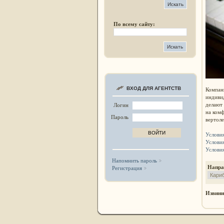
По всему сайту:
ВХОД ДЛЯ АГЕНТСТВ
Компа
индиви
делают
Логин
на комф
Пароль
вертоле
Услови
Услови
Услови
Напомнить пароль
Напр
Регистрация
Извини