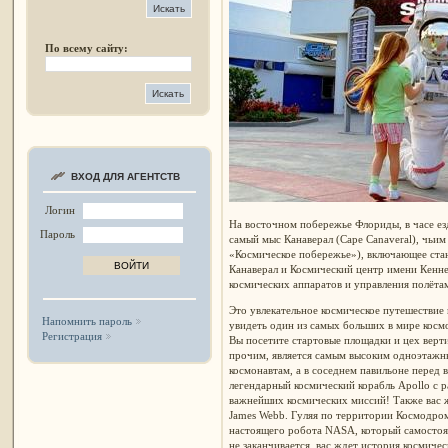
По всему сайту:
ВХОД ДЛЯ АГЕНТСТВ
Логин
На восточном побережье Флориды, в часе ез
Пароль
самый мыс Канаверал (Cape Canaveral), чьи
«Космическое побережье»), включающее ст
Канаверал и Космический центр имени Кенне
космических аппаратов и управления полёт
Это увлекательное космическое путешествие 
Напомнить пароль
увидеть один из самых больших в мире косм
Регистрация
Вы посетите стартовые площадки и цех верт
прочим, является самым высоким одноэтажны
космонавтам, а в соседнем павильоне перед 
легендарный космический корабль Apollo с р
важнейших космических миссий! Также вас ж
James Webb. Гуляя по территории Космодром
настоящего робота NASA, который самостоят
не заканчивается, вас ждет история космиче