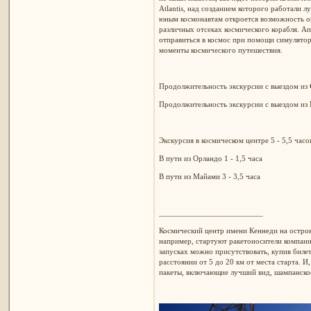
Atlantis, над созданием которого работали л
юным космонавтам откроется возможность о
различных отсеках космического корабля. А
отправиться в космос при помощи симулятор
моменты космического путешествия.
Продолжительность экскурсии с выездом из
Продолжительность экскурсии с выездом из
Экскурсия в космическом центре 5 - 5,5 часо
В пути из Орландо 1 - 1,5 часа
В пути из Майами 3 - 3,5 часа
_________________________
Космический центр имени Кеннеди на остро
например, стартуют ракетоносители компан
запусках можно присутствовать, купив биле
расстоянии от 5 до 20 км от места старта. 
пакеты, включающие лучший вид, шампанское