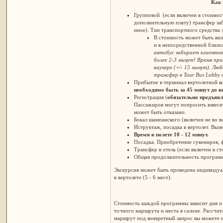
Как 
Групповой (если включен в стоимост
дополнительную плату) трансфер заби
иное). Тип транспортного средства 
В стоимость может быть вкл
и в непосредственной близо
автобус забирает клиентов
более 2-3 минут! Время пр
ваучере (+/- 15 минут). Л
трансфер в Tour Bus Lobby 
Прибытие в терминал вертолетной 
необходимо быть за 45 минут до в
Регистрация (
обязательно предъявл
Пассажиров могут попросить взвесит
может быть отказано.
Бокал шампанского (включен не во в
Иструктаж, посадка в вертолет. Выле
Время в полете 10 - 12 минут.
Посадка. Приобретение сувениров, 
Трансфер в отель (если включен в ст
Общая продолжительность программ 
Экскурсия может быть проведена индивидуал
в вертолете (5 - 6 мест).
Стоимость каждой программы зависит дня и 
точного маршрута и места в салоне. Рассчи
маршрут под конкретный запрос вы можете н