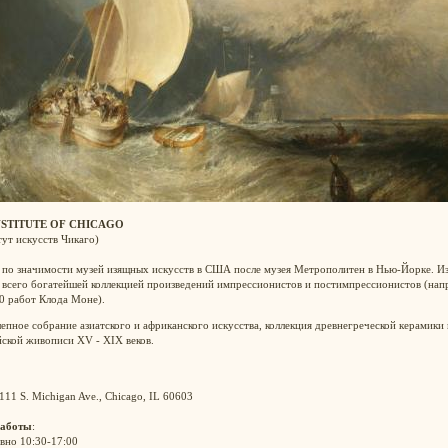
NSTITUTE OF CHICAGO
ут искусств Чикаго)
 по значимости музей изящных искусств в США после музея Метрополитен в Нью-Йорке. Из
 всего богатейшей коллекцией произведений импрессионистов и постимпрессионистов (нап
0 работ Клода Моне).
епное собрание азиатского и африканского искусства, коллекция древнегреческой керамики 
ской живописи XV - XIX веков.
 111 S. Michigan Ave., Chicago, IL 60603
работы
:
вно 10:30-17:00