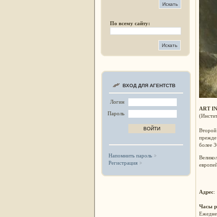
По всему сайту:
ВХОД ДЛЯ АГЕНТСТВ
Логин
ART I
Пароль
(Инстит
Второй
прежде
более 3
Напомнить пароль
Великол
Регистрация
европей
Адрес
:
Часы 
Ежедне