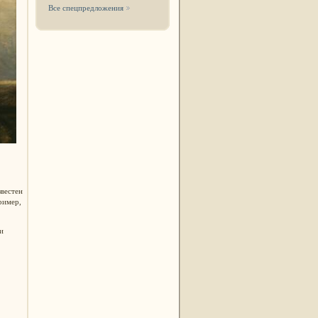
Все спецпредложения
вестен
ример,
и