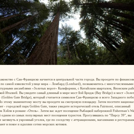
акомство с Сан-Франциско начнется в центральной части города. Вы проедете по финансо
 по самой извилистой улице мира – Ломбард (Lombard), познакомитесь с многочисленными
ктурными ансамблями «Золотых ворот» Калифорнии, с Китайским кварталом, Японским рай
ой Италией. Вы увидите самый длинный в мире мост Бэй Бридж (Bay Bridge) и мост «Золо
 (Golden Gate Bridge), который считается символом Сан-Франциско и всего Западного поб
о этому знаменитому мосту вы проедете на смотровую площадку. Затем посетите национа
т - городской парк Golden Gate, также увидите исторический отель Fairmont, описанный
 Хэйли в романе «Отель». Затем вас ждет посещение Рыбацкой набережной Fisherman’s Wa
й одним из самых популярных мест посещения туристов. Прогулявшись по “Пирсу 39”, вы
 заглянуть в укромный уголок, где по соседству с аттракционами, магазинами и ресторанам
ют в покое и идиллии сотни морских котиков.