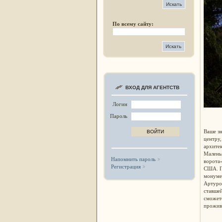
По всему сайту:
ВХОД ДЛЯ АГЕНТСТВ
Логин
Пароль
Ваше зн
центру,
архите
Маленьк
Напомнить пароль
ворота»
Регистрация
США. П
монумен
Артуром
ставше
сможете
прожива