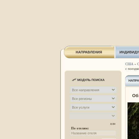
НАПРАВЛЕНИЯ
ИНДИВИДУ
США
»
С
с поездк
МОДУЛЬ ПОИСКА
НАПР
Об
или
По отелям: