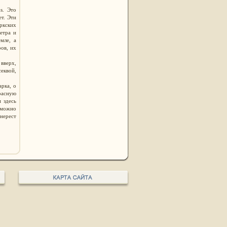
s. Это
ет. Эти
ркских
етра и
мле, а
ов, их
 вверх,
секвой,
арка, о
красную
 здесь
 можно
нерест