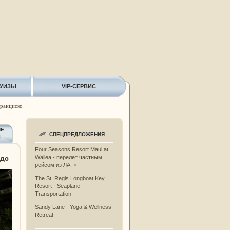
РУИЗЫ
VIP-СЕРВИС
ранциско
ИЕ
СПЕЦПРЕДЛОЖЕНИЯ
Ы
Four Seasons Resort Maui at
удс
Wailea - перелет частным
рейсом из ЛА.
The St. Regis Longboat Key
Resort - Seaplane
Transportation
Sandy Lane - Yoga & Wellness
Retreat