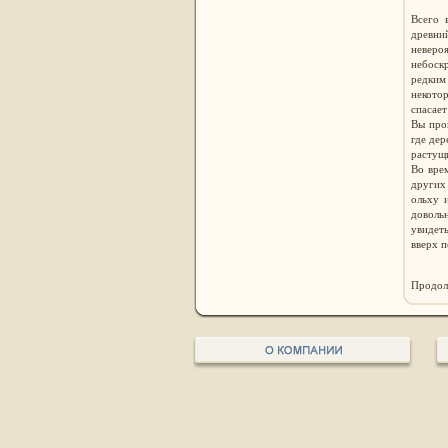
Всего 
древний
неверо
небоск
редким
некото
спасает
Вы прой
где дер
растущи
Во врем
других 
ольху 
доволь
увидет
вверх п
Продол