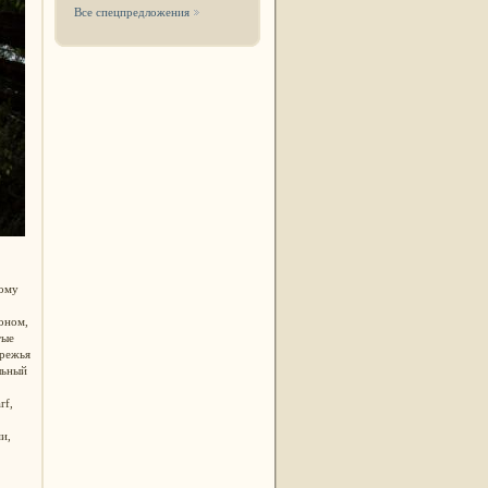
Все спецпредложения
вому
оном,
тые
ережья
льный
rf,
и,