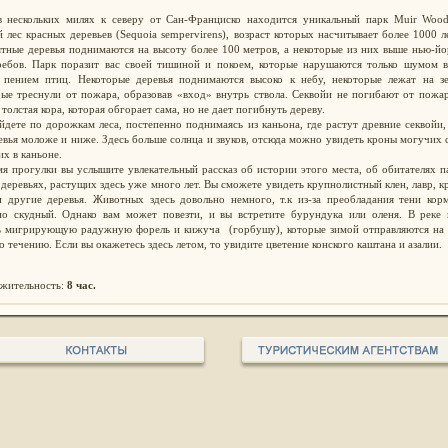
в нескольких милях к северу от Сан-Франциско находится уникальный парк Muir Wood
 лес красных деревьев (Sequoia sempervirens), возраст которых насчитывает более 1000 л
ятные деревья поднимаются на высоту более 100 метров, а некоторые из них выше нью-йо
ребов. Парк поразит вас своей тишиной и покоем, которые нарушаются только шумом в
 пением птиц. Некоторые деревья поднимаются высоко к небу, некоторые лежат на зе
рые треснули от пожара, образовав «вход» внутрь ствола. Секвойи не погибают от пожар
 толстая кора, которая обгорает сама, но не дает погибнуть дереву.
дете по дорожкам леса, постепенно поднимаясь из каньона, где растут древние секвойи,
евья моложе и ниже. Здесь больше солнца и звуков, отсюда можно увидеть кроны могучих 
х в каньоне.
я прогулки вы услышите увлекательный рассказ об истории этого места, об обитателях п
деревьях, растущих здесь уже много лет. Вы сможете увидеть крупнолистный клен, лавр, 
и другие деревья. Животных здесь довольно немного, т.к из-за преобладания тени корм
но скудный. Однако вам может повезти, и вы встретите бурундука или оленя. В реке
ь мигрирующую радужную форель и кижуча (горбушу), которые зимой отправляются на 
о течению. Если вы окажетесь здесь летом, то увидите цветение конского каштана и азалии.
жительность:
8 час.