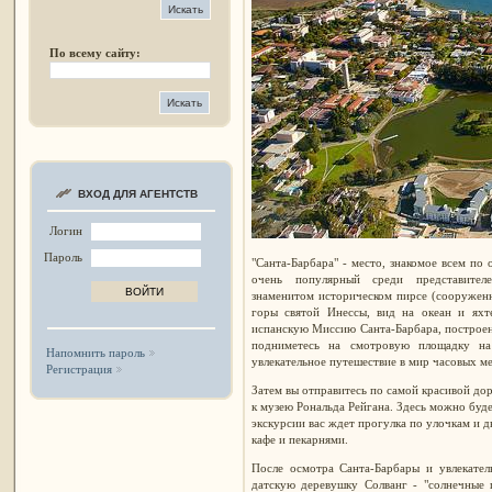
По всему сайту:
ВХОД ДЛЯ АГЕНТСТВ
Логин
Пароль
"Санта-Барбара" - место, знакомое всем п
очень популярный среди представител
знаменитом историческом пирсе (сооруженн
горы святой Инессы, вид на океан и яхт
испанскую Миссию Санта-Барбара, постро
подниметесь на смотровую площадку на
Напомнить пароль
увлекательное путешествие в мир часовых ме
Регистрация
Затем вы отправитесь по самой красивой до
к музею Рональда Рейгана. Здесь можно буде
экскурсии вас ждет прогулка по улочкам и 
кафе и пекарнями.
После осмотра Санта-Барбары и увлекател
датскую деревушку Солванг - "солнечные 