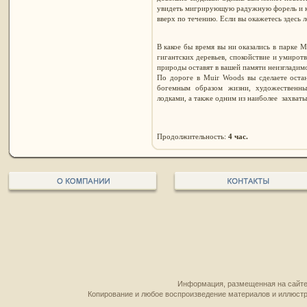
увидеть мигрирующую радужную форель и ки
вверх по течению. Если вы окажетесь здесь л
В какое бы время вы ни оказались в парке 
гигантских деревьев, спокойствие и умирот
природы оставят в вашей памяти неизгладимо
По дороге в Muir Woods вы сделаете оста
богемным образом жизни, художественны
лодками, а также одним из наиболее захват
Продолжительность:
4 час.
Информация, размещенная на сайте,
Копирование и любое воспроизведение материалов и иллюстр