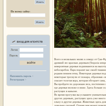
По всему сайту:
ВХОД ДЛЯ АГЕНТСТВ
Логин
Пароль
Всего в нескольких милях к северу от Сан-
древний лес красных деревьев (Sequoia sempe
невероятные деревья поднимаются на высоту
небоскребов. Парк поразит вас своей тишин
редким пением птиц. Некоторые деревья подн
Напомнить пароль
некоторые треснули от пожара, образовав «в
Регистрация
спасает толстая кора, которая обгорает сама,
Вы пройдете по дорожкам леса, постепенно п
где деревья моложе и ниже. Здесь больше со
растущих в каньоне.
Во время прогулки вы услышите увлекательны
других деревьях, растущих здесь уже много 
ольху и другие деревья. Животных здесь дово
довольно скудный. Однако вам может повезти