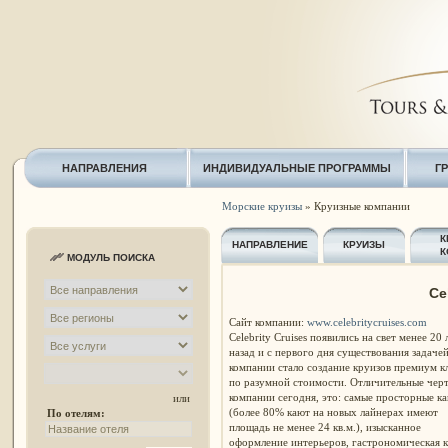
НАПРАВЛЕНИЯ
ИНДИВИДУАЛЬНЫЕ ПРОГРАММЫ
Г
Морские круизы
» Круизные компании
К
НАПРАВЛЕНИЕ
КРУИЗЫ
К
МОДУЛЬ ПОИСКА
Ce
Сайт компании:
www.celebritycruises.com
Celebrity Cruises появились на свет менее 20 
назад и с первого дня существования задаче
компании стало создание круизов премиум к
по разумной стоимости. Отличительные чер
компании сегодня, это: самые просторные к
или
(более 80% кают на новых лайнерах имеют
По отелям:
площадь не менее 24 кв.м.), изысканное
оформление интерьеров, гастрономическая к