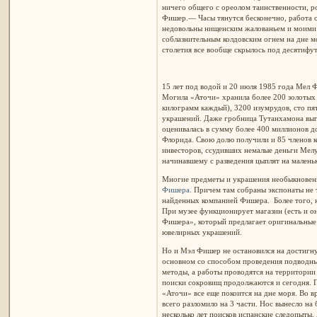
ничего общего с ореолом таинственности, 
Фишер.— Часы тянутся бесконечно, работа о
недовольны нищенским жалованьем и моими 
соблазнительным колдовским огнем на дне мо
столетия все вообще скрылось под десятифут
15 лет под водой и 20 июля 1985 года Мел 
Могила «Аточи» хранила более 200 золотых 
килограмм каждый), 3200 изумрудов, сто пя
украшений. Даже гробница Тутанхамона выг
оценивалась в сумму более 400 миллионов 
Флорида. Свою долю получили и 85 членов ко
инвесторов, ссудивших немалые деньги Мел
начинавшему с разведения цыплят на малень
Многие предметы и украшения необыкновен
Фишера.
Причем там собраны экспонаты не т
найденных компанией Фишера. Более того, 
При музее функционирует магазин (есть и о
Фишера», который предлагает оригинальные 
ювелирных украшений.
Но и Мэл Фишер не остановился на достигну
основном со способом проведения подводны
методы, а работы проводятся на территории 
поиски сокровищ продолжаются и сегодня. П
«Аточи» все еще покоится на дне моря. Во в
всего разломило на 3 части. Нос вынесло на
несколько лет поисков испанские следопыты.