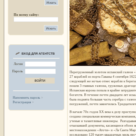
По всему сайту:
ВХОД ДЛЯ АГЕНТСТВ
Логин
Пароль
Перегруженный золотом испанский галеон «Nu
27 кораблей из порта Гаваны 4 сентября 162
следующей же ночью отнес корабли к берегам
пошли 3 главных галеона, груженых драгоцен
Испанская корона попала в крайне затрудни
богатств. В течение почти двадцати лет иск
Напомнить пароль
была поднята большая часть серебра с галео
Регистрация
погружений, почти закончилась Тридцатилет
В начале 70х годов XX века к делу приступ
создана специальная коммерческая компания
ученые и талантливые инженеры. Разгадыва
отыскавший документы, касающиеся обоих ко
местонахождении «Аточи» и «Ла Санта Марг
исследовано 120 тысяч квадратных миль пес